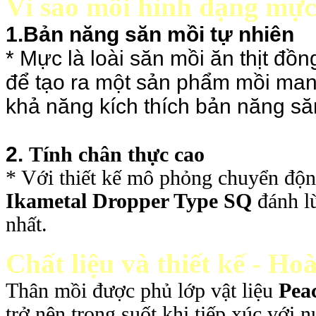
Vì sao mồi hình dạng mực 
1.Bản năng săn mồi tự nhiên
* Mực là loài săn mồi ăn thịt đồn
để tạo ra một sản phẩm mồi mang
khả năng kích thích bản năng să
2.
Tính chân thực cao
* Với thiết kế mô phỏng chuyển độ
Ikametal Dropper Type SQ
đánh l
nhất.
Chất liệu và thiết kế - Ho
Thân mồi được phủ lớp vật liệu
Pea
trở nên trong suốt khi tiếp xúc với 