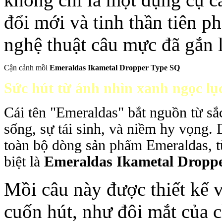
đổi mới và tinh thần tiên p
nghệ thuật câu mực đã gắn 
Cận cảnh mồi
Emeraldas Ikametal Dropper Type SQ
Sức hút từ ánh nhìn xanh ngọc lụ
Cái tên "Emeraldas" bắt nguồn từ sắ
sống, sự tái sinh, và niềm hy vọng.
toàn bộ dòng sản phẩm Emeraldas, t
biệt là
Emeraldas Ikametal Dropp
Mồi câu này được thiết kế 
cuốn hút, như đôi mắt của c