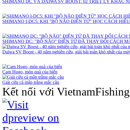
SHIMANO DC VÀ DAIWA SV BOOST: 02 TRIẾT LÝ KHÁC 
SHIMANO I-DC5: KHI "BỘ NÃO ĐIỆN TỬ" HỌC CÁCH HIỂ
SHIMANO DC: "BỘ NÃO" ĐIỆN TỬ ĐÃ THAY ĐỔI CÁCH 
Daiwa SV Boost - 40 năm nghiên cứu, giải bài toán khó nhất của máy
Cam Hugo, món quà của biển
Giải cứu cá mập trắng mắc câu
Kết nối với VietnamFishin