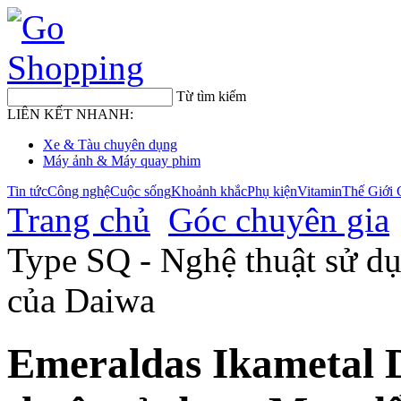
Từ tìm kiếm
LIÊN KẾT NHANH:
Xe & Tàu chuyên dụng
Máy ảnh & Máy quay phim
Tin tức
Công nghệ
Cuộc sống
Khoảnh khắc
Phụ kiện
Vitamin
Thế Giới 
Trang chủ
Góc chuyên gia
Type SQ - Nghệ thuật sử d
của Daiwa
Emeraldas Ikametal 