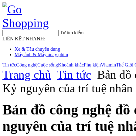
Từ tìm kiếm
LIÊN KẾT NHANH:
Xe & Tàu chuyên dụng
Máy ảnh & Máy quay phim
Tin tức
Công nghệ
Cuộc sống
Khoảnh khắc
Phụ kiện
Vitamin
Thế Giới 
Trang chủ
Tin tức
Bản đồ 
Kỷ nguyên của trí tuệ nhân 
Bản đồ công nghệ đồ c
nguyên của trí tuệ nhâ