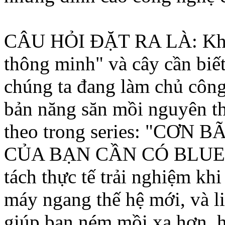
CÂU HỎI ĐẶT RA LÀ: Khi m
thông minh" và cây cần biết
chúng ta đang làm chủ côn
bản năng săn mồi nguyên th
theo trong series: "CƠN
CỦA BẠN CẦN CÓ BLUETO
tách thực tế trải nghiệm khi
máy ngang thế hệ mới, và l
giúp bạn ném mồi xa hơn, h