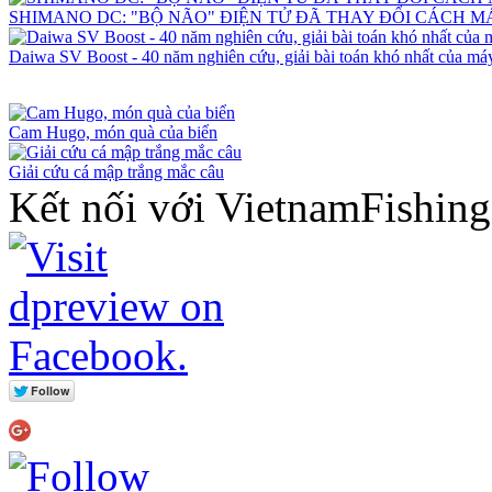
SHIMANO DC: "BỘ NÃO" ĐIỆN TỬ ĐÃ THAY ĐỔI CÁCH 
Daiwa SV Boost - 40 năm nghiên cứu, giải bài toán khó nhất của máy
Cam Hugo, món quà của biển
Giải cứu cá mập trắng mắc câu
Kết nối với VietnamFishin