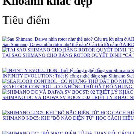
Khoảnh khắc đẹp
Tiêu điểm
Sau Shimano, Daiwa nhìn rotor như thế nào? Câu trả lời nằm ở 
TẠI SAO SHIMANO CHO RẰNG ROTOR QUYẾT ĐỊNH “CÁ 
INFINITY EVOLUTION: Triết lý công nghệ đằng sau Shimano Stell
SEAFLOOR CONTROL - CÓ NHỮNG THỨ ĐẮT ĐỎ NHƯNG
SHIMANO DC VÀ DAIWA SV BOOST: 02 TRIẾT LÝ KHÁC 
SHIMANO I-DC5: KHI "BỘ NÃO ĐIỆN TỬ" HỌC CÁCH HIỂ