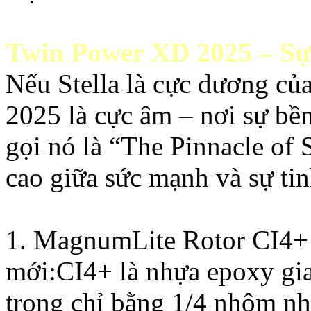
Twin Power XD 2025 – Sự 
Nếu Stella là cực dương củ
2025 là cực âm – nơi sự bề
gọi nó là “The Pinnacle of 
cao giữa sức mạnh và sự tin
1. MagnumLite Rotor CI4+ –
mới:CI4+ là nhựa epoxy gia
trọng chỉ bằng 1/4 nhôm nh