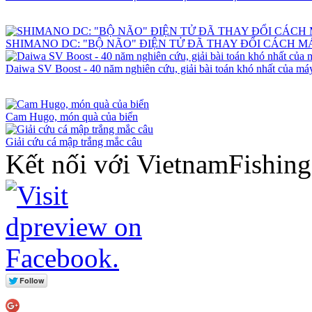
SHIMANO DC: "BỘ NÃO" ĐIỆN TỬ ĐÃ THAY ĐỔI CÁCH 
Daiwa SV Boost - 40 năm nghiên cứu, giải bài toán khó nhất của máy
Cam Hugo, món quà của biển
Giải cứu cá mập trắng mắc câu
Kết nối với VietnamFishin