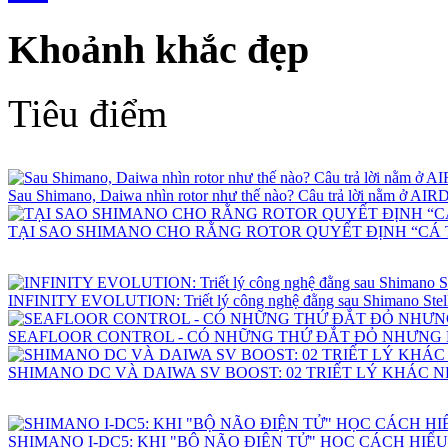
Khoảnh khắc đẹp
Tiêu điểm
Sau Shimano, Daiwa nhìn rotor như thế nào? Câu trả lời nằm ở 
TẠI SAO SHIMANO CHO RẰNG ROTOR QUYẾT ĐỊNH “CÁ 
INFINITY EVOLUTION: Triết lý công nghệ đằng sau Shimano Stell
SEAFLOOR CONTROL - CÓ NHỮNG THỨ ĐẮT ĐỎ NHƯNG
SHIMANO DC VÀ DAIWA SV BOOST: 02 TRIẾT LÝ KHÁC 
SHIMANO I-DC5: KHI "BỘ NÃO ĐIỆN TỬ" HỌC CÁCH HIỂ