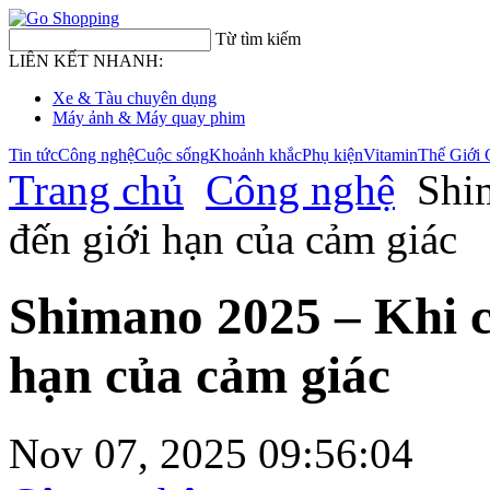
Từ tìm kiếm
LIÊN KẾT NHANH:
Xe & Tàu chuyên dụng
Máy ảnh & Máy quay phim
Tin tức
Công nghệ
Cuộc sống
Khoảnh khắc
Phụ kiện
Vitamin
Thế Giới 
Trang chủ
Công nghệ
Shi
đến giới hạn của cảm giác
Shimano 2025 – Khi c
hạn của cảm giác
Nov 07, 2025 09:56:04