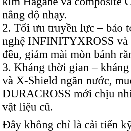
kim Hagane và composite C
nâng độ nhạy.
2. Tối ưu truyền lực – bảo 
nghệ INFINITYXROSS và 
đều, giảm mài mòn bánh ră
3. Kháng thời gian – kháng
và X-Shield ngăn nước, muố
DURACROSS mới chịu nhiệt
vật liệu cũ.
Đây không chỉ là cải tiến k