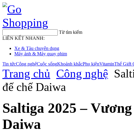
Từ tìm kiếm
LIÊN KẾT NHANH:
Xe & Tàu chuyên dụng
Máy ảnh & Máy quay phim
Tin tức
Công nghệ
Cuộc sống
Khoảnh khắc
Phụ kiện
Vitamin
Thế Giới 
Trang chủ
Công nghệ
Sal
đế chế Daiwa
Saltiga 2025 – Vương
Daiwa