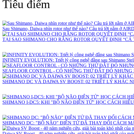
Tiêu điểm
Sau Shimano, Daiwa nhìn rotor như thế nào? Câu trả lời nằm ở 
TẠI SAO SHIMANO CHO RẰNG ROTOR QUYẾT ĐỊNH “CÁ 
INFINITY EVOLUTION: Triết lý công nghệ đằng sau Shimano Stell
SEAFLOOR CONTROL - CÓ NHỮNG THỨ ĐẮT ĐỎ NHƯNG
SHIMANO DC VÀ DAIWA SV BOOST: 02 TRIẾT LÝ KHÁC 
SHIMANO I-DC5: KHI "BỘ NÃO ĐIỆN TỬ" HỌC CÁCH HIỂ
SHIMANO DC: "BỘ NÃO" ĐIỆN TỬ ĐÃ THAY ĐỔI CÁCH 
Daiwa SV Boost - 40 năm nghiên cứu, giải bài toán khó nhất của máy