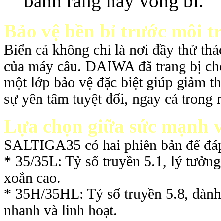
bánh răng hay vòng bi.
Bảo vệ bền bỉ trước môi t
Biển cả không chỉ là nơi đầy thử thá
của máy câu. DAIWA đã trang bị c
một lớp bảo vệ đặc biệt giúp giảm t
sự yên tâm tuyệt đối, ngay cả trong
Lựa chọn giữa sức mạnh v
SALTIGA35 có hai phiên bản để đáp
*
35/35L: Tỷ số truyền 5.1, lý tưởn
xoắn cao.
*
35H/35HL: Tỷ số truyền 5.8, dành
nhanh và linh hoạt.