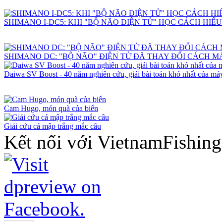
SHIMANO I-DC5: KHI "BỘ NÃO ĐIỆN TỬ" HỌC CÁCH HIỂ
SHIMANO DC: "BỘ NÃO" ĐIỆN TỬ ĐÃ THAY ĐỔI CÁCH 
Daiwa SV Boost - 40 năm nghiên cứu, giải bài toán khó nhất của máy
Cam Hugo, món quà của biển
Giải cứu cá mập trắng mắc câu
Kết nối với VietnamFishin