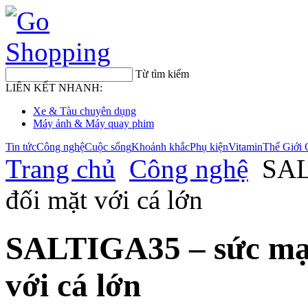
Từ tìm kiếm
LIÊN KẾT NHANH:
Xe & Tàu chuyên dụng
Máy ảnh & Máy quay phim
Tin tức
Công nghệ
Cuộc sống
Khoảnh khắc
Phụ kiện
Vitamin
Thế Giới 
Trang chủ
Công nghệ
SAL
đối mặt với cá lớn
SALTIGA35 – sức mạn
với cá lớn