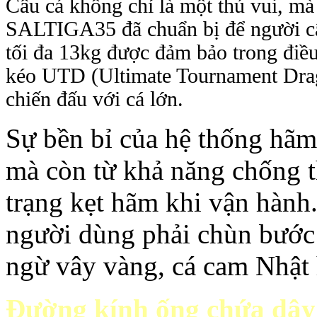
Câu cá không chỉ là một thú vui, mà 
SALTIGA35 đã chuẩn bị để người câu
tối đa 13kg được đảm bảo trong điề
kéo UTD (Ultimate Tournament Drag
chiến đấu với cá lớn.
Sự bền bỉ của hệ thống hãm
mà còn từ khả năng chống t
trạng kẹt hãm khi vận hàn
người dùng phải chùn bước 
ngừ vây vàng, cá cam Nhật 
Đường kính ống chứa dây 