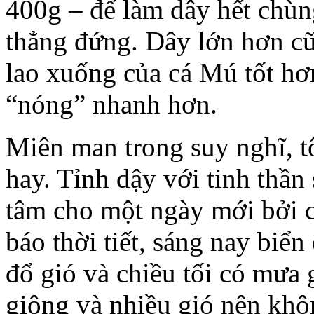
400g – để làm dây hết chù
thẳng đứng. Dây lớn hơn cũn
lao xuống của cá Mú tốt hơ
“nóng” nhanh hơn.
Miên man trong suy nghĩ, tôi
hay. Tỉnh dậy với tinh thần 
tâm cho một ngày mới bởi c
báo thời tiết, sáng nay biển ê
đổ gió và chiều tối có mưa 
giông và nhiều gió nên khô