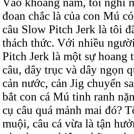
Vào khoang nằm, tôi nghĩ mã
đoan chắc là của con Mú c
câu Slow Pitch Jerk là tôi đã
thách thức. Với nhiều ngư
Pitch Jerk là một sự hoang t
câu, dây trục và dây ngọn q
cản nước, cản Jig chuyển sa
bắt con cá Mú tinh ranh nặ
cụ câu quá mảnh mai đó? Tô
muội, câu cá vừa là tận hươ