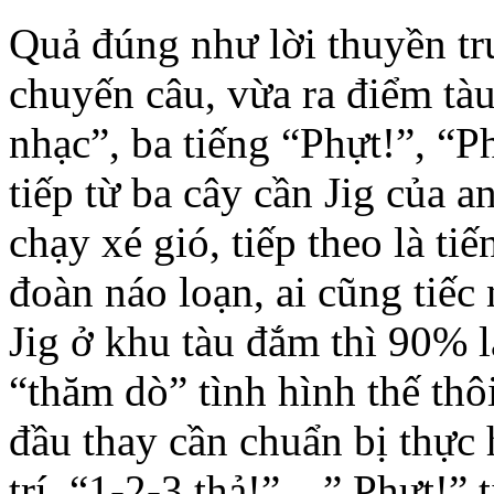
Quả đúng như lời thuyền trư
chuyến câu, vừa ra điểm tà
nhạc”, ba tiếng “Phựt!”, “P
tiếp từ ba cây cần Jig củ
chạy xé gió, tiếp theo là tiê
đoàn náo loạn, ai cũng tiế
Jig ở khu tàu đắm thì 90% la
“thăm dò” tình hình thế thô
đầu thay cần chuẩn bị thực
trí, “1-2-3 thả!”…” Phựt!” ti