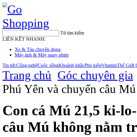
Từ tìm kiếm
LIÊN KẾT NHANH:
Xe & Tàu chuyên dụng
Máy ảnh & Máy quay phim
Tin tức
Công nghệ
Cuộc sống
Khoảnh khắc
Phụ kiện
Vitamin
Thế Giới 
Trang chủ
Góc chuyên gia
Phú Yên và chuyến câu Mú
Con cá Mú 21,5 ki-lo
câu Mú không nằm tr