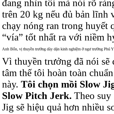
đang nhìn tôi mà nói rõ ràng
trên 20 kg nếu đủ bản lĩnh 
chạy nóng ran trong huyết qua
“vía” tốt nhất ra với niềm 
Anh Bốn, vị thuyền trưởng dày dặn kinh nghiệm ở ngư trường Phú 
Vì thuyền trưởng đã nói s
tâm thế tôi hoàn toàn chuẩn b
này.
Tôi chọn mồi
S
low Ji
S
low
P
itch
J
erk.
Theo suy n
Jig sẽ hiệu quả hơn nhiều s