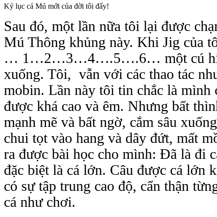
Kỷ lục cá Mú mới của đời tôi đấy!
Sau đó, một lần nữa tôi lại được cha
Mú Thông khủng này. Khi Jig của tôi
… 1…2…3…4….5….6… một cú hít kin
xuống. Tôi, vẫn với các thao tác như
mobin. Lần này tôi tin chắc là mình c
được khá cao và êm. Nhưng bất thình lì
mạnh mẽ và bất ngờ, cắm sâu xuống
chui tọt vào hang và dây đứt, mất mồ
ra được bài học cho mình: Đã là đi c
đặc biệt là cá lớn. Câu được cá lớn 
có sự tập trung cao độ, cẩn thận t
cá như chơi.